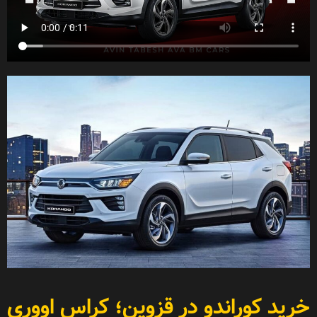
خرید کوراندو در قزوین؛ کراس اووری