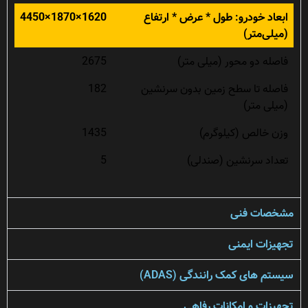
ابعاد خودرو: طول * عرض * ارتفاع
1620×1870×4450
(میلی‌متر)
فاصله دو محور (میلی متر)
2675
فاصله تا سطح زمین بدون سرنشین
182
(میلی متر)
وزن خالص (کیلوگرم)
1435
تعداد سرنشین (صندلی)
5
مشخصات فنی
تجهیزات ایمنی
سیستم های کمک رانندگی (ADAS)
تجهیزات و امکانات رفاهی