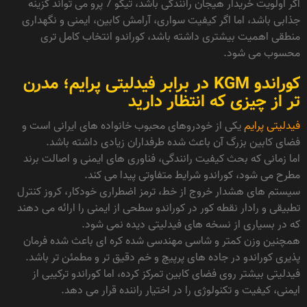
اگر اولویت خریدار هیجان رانندگی باشد، تیگو 7 پرو می تواند گزینه
جذابی باشد، اما اگر کیفیت سواری، آرامش کابین، ایمنی و نگهداری
منطقی اهمیت بیشتری داشته باشد، کوراندو انتخاب کامل تری
محسوب می شود.
کوراندو KGM در برابر فیدلیتی پرایم؛ مدرن
تر از چیزی که انتظار دارید
فیدلیتی پرایم
یکی از خودروهای محبوب خانواده های ایرانی است و
فضای کابین بزرگ آن باعث شده طرفداران زیادی داشته باشد.
اما زمانی که بحث کیفیت رانندگی، فناوری های ایمنی و اصالت برند
مطرح می شود، کوراندو شرایط متفاوتی پیدا می کند.
سیستم های هشدار خروج از خط، ترمز اضطراری خودکار، کروز کنترل
تطبیقی و رادار نقطه کور در کوراندو سطحی از ایمنی را ارائه می دهند
که در بسیاری از نسخه های فیدلیتی دیده نمی شود.
همچنین وزن کمتر و شاسی مهندسی شده کره ای باعث شده فرمان
پذیری کوراندو در جاده های پرپیچ و خم دقیق تر و مطمئن تر باشد.
فیدلیتی بیشتر روی فضای کابین تمرکز کرده، اما کوراندو ترکیبی از
ایمنی، کیفیت و تکنولوژی را در اختیار راننده قرار می دهد.