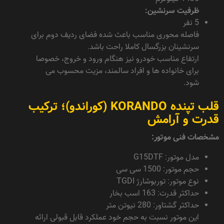
ظرفیت سرنشین:
5 نفر
فاصله محوری مناسب باعث شده فضای ردیف دوم برای
سرنشینان بزرگسال کاملا راحت باشد.
ارتفاع مناسب خودرو نیز هنگام ورود و خروج، خصوصا
برای خانواده ها و افراد سالمند، مزیت محسوب می
شود.
قلب تپنده KORANDO (کوراندو)؛ ترکیب
قدرت و آرامش
مشخصات فنی موتور:
مدل موتور: G15DTF
حجم موتور: 1500 سی سی
نوع موتور: توربوشارژ TGDI
حداکثر قدرت: 163 اسب بخار
حداکثر گشتاور: 280 نیوتن متر
این موتور نسبت به حجم خود عملکرد قابل قبولی ارائه