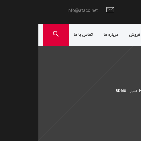
info@ataco.net
 فروش
درباره ما
تماس با ما
اخبار
BD460