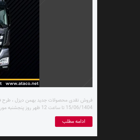
15/06/1404 تا ساعت 12 ظهر روز پنجشنبه مورخ 27/06/1404 و یا زمان تکمیل . جهت اطلاع از قیمت و جزئیات فروش نقدی با تخفیف شرکت
ادامه مطلب