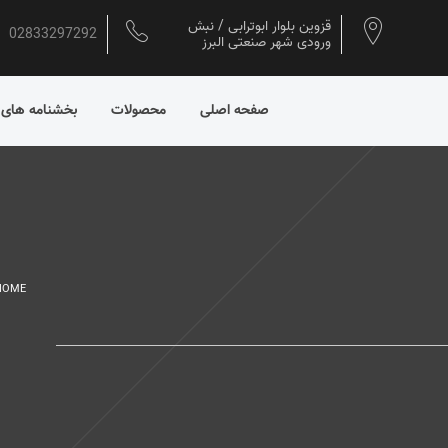
قزوین بلوار ابوترابی / نبش
02833297292
ورودی شهر صنعتی البرز
صفحه اصلی
محصولات
بخشنامه های
HOME