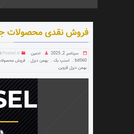
فروش نقدی محصولات جدید 
سپتامبر 2, 2025
ادمین
Posted in
ا
,
,
,
bd560
اسنپ بک
بهمن دیزل
فروش محصولات
بهمن دیزل قزوین