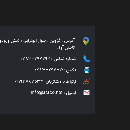
آدرس :
قزوین ، بلوار ابوترابی ، نبش ورو
تابش آوا .
شماره تماس :
۰۲٨٣٣٢۹٧٢۹٢
فکس :۰۲٨٣٣٢۹٧٣١٢
ارتباط با مشتریان :
٠٩١٩٣٧٨٧٥٣٣
ایمیل :
info@ataco.net
Twp