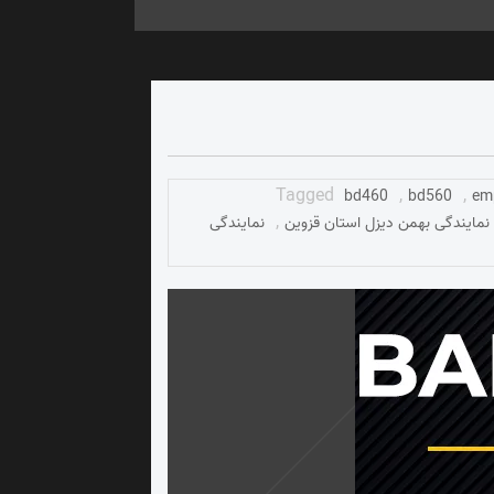
,
,
bd460
bd560
em
,
نمایندگی بهمن دیزل استان قزوین
نمایندگی