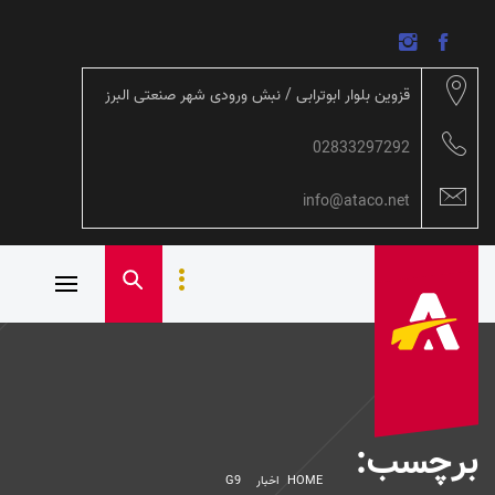
Ski
t
conten
قزوین بلوار ابوترابی / نبش ورودی شهر صنعتی البرز
02833297292
info@ataco.net
Primary
آوین
تابش آوا
Menu
نمایندگی
گروه
بهمن و
بی ام کارز
برچسب:
HOME
اخبار
G9