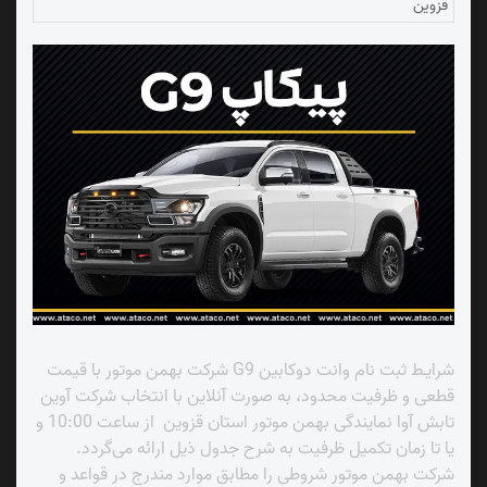
قزوین
شرایـط ثبت نام وانت دوکابین G9 شرکت بهمن موتور با قیمت
قطعی و ظرفیت محدود، به صورت آنلاین با انتخاب شرکت آوین
تابش آوا نمایندگی بهمن موتور استان قزوین از ساعت 10:00 و
یا تا زمان تکمیل ظرفیت به شرح جدول ذیل ارائه می‌گردد.
شرکت بهمن ‌موتور شروطی را مطابق موارد مندرج در قواعد و