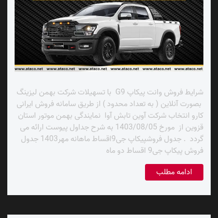
شرایط فروش وانت پیکاپ G9 با تسهیلات شرکت بهمن لیزینگ
بصورت آنلاین ( به تعداد محدود ) از طریق سامانه فروش ایرانی
کارو انتخاب شرکت آوین تابش آوا نمایندگی بهمن موتور استان
قزوین از مورخ 1403/08/05 به شرح جداول پیوست ارائه می
گردد . جدول فروشپیکاپ جی9اقساط ماهانه مهر1403 جدول
فروش پیکاپ جی9 اقساط دو ماه
ادامه مطلب