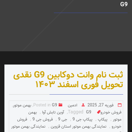
G9
ثبت نام وانت دوکابین G9 نقدی
تحویل فوری اسفند ۱۴۰۳
فوریه 27, 2025
ادمین
G9
Posted in
,
بهمن موتور
,
,
,
Tagged
فروش خودرو
G9
آوین تابش آوا
بهمن
,
,
,
,
,
موتور
پیکاپ
پیکاپ جی 9
جی 9
فروش جی 9
فروش
,
,
خودرو
نمایندگی بهمن موتور استان قزوین
نمایندگی بهمن موتور