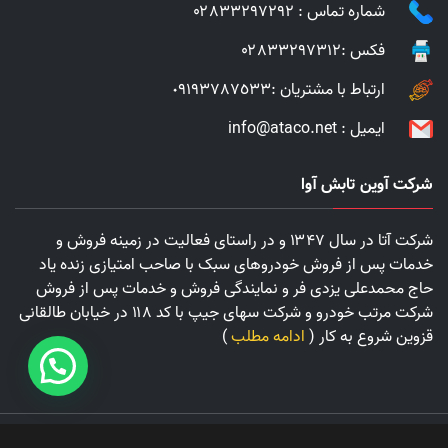
شماره تماس :
۰۲٨٣٣٢۹٧٢۹٢
فکس :۰۲٨٣٣٢۹٧٣١٢
ارتباط با مشتریان :
٠٩١٩٣٧٨٧٥٣٣
ایمیل :
info@ataco.net
شرکت آوین تابش آوا
شرکت آتا در سال ۱۳۴۷ و در راستای فعالیت در زمینه فروش و
خدمات پس از فروش خودروهای سبک با صاحب امتیازی زنده یاد
حاج محمدعلی یزدی فر و نمایندگی فروش و خدمات پس از فروش
شرکت مرتب خودرو و شرکت سهای جیپ با کد ۱۱۸ در خیابان طالقانی
قزوین شروع به کار (
ادامه مطلب
)
Copyright All rights reserved 2024
|
Theme: AVIN TABESH AVA