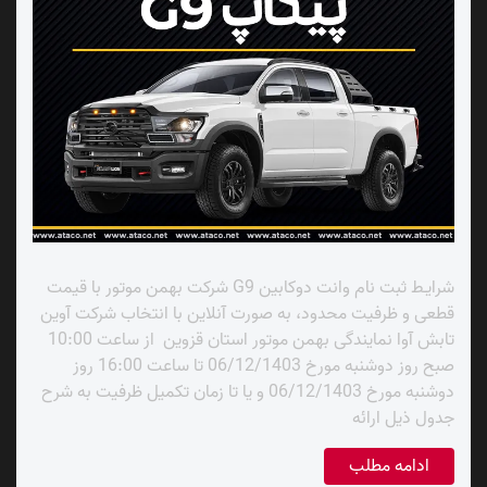
شرایـط ثبت نام وانت دوکابین G9 شرکت بهمن موتور با قیمت
قطعی و ظرفیت محدود، به صورت آنلاین با انتخاب شرکت آوین
تابش آوا نمایندگی بهمن موتور استان قزوین از ساعت 10:00
صبح روز دوشنبه مورخ 06/12/1403 تا ساعت 16:00 روز
دوشنبه مورخ 06/12/1403 و یا تا زمان تکمیل ظرفیت به شرح
جدول ذیل ارائه
ادامه مطلب